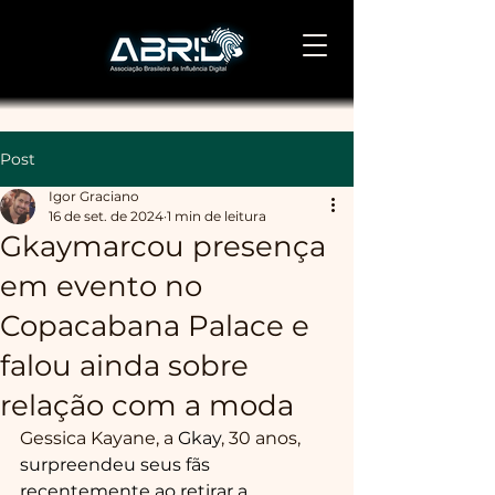
Post
Igor Graciano
16 de set. de 2024
1 min de leitura
Gkaymarcou presença
em evento no
Copacabana Palace e
falou ainda sobre
relação com a moda
Gessica Kayane, a 
Gkay
, 30 anos, 
surpreendeu seus fãs 
recentemente ao retirar a 