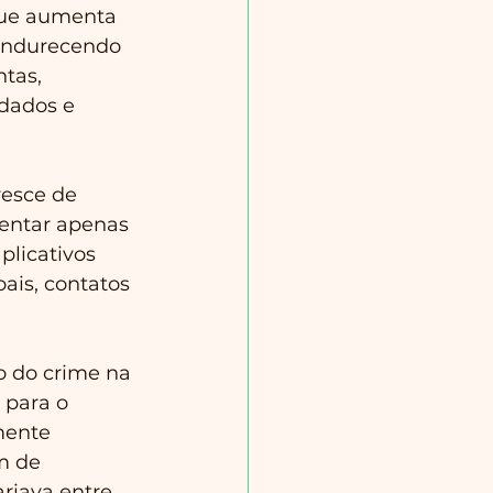
 que aumenta 
 endurecendo 
tas, 
dados e 
esce de 
sentar apenas 
plicativos 
ais, contatos 
o do crime na 
 para o 
mente 
m de 
riava entre 