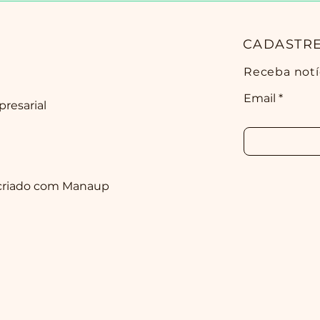
e o uso indevido da
que 
imagem de
prec
influenciadores: um risco
prof
CADASTRE
crescente na era da IA
Receba notíc
Email
presarial
criado com
Manaup