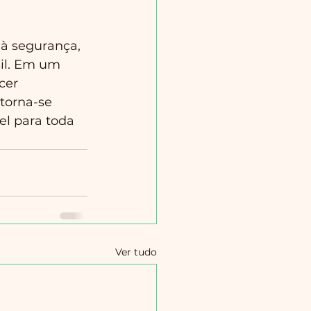
à segurança, 
sil. Em um 
cer 
torna-se 
el para toda 
Ver tudo