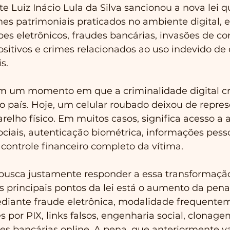
nte Luiz Inácio Lula da Silva sancionou a nova lei
mes patrimoniais praticados no ambiente digital,
es eletrônicos, fraudes bancárias, invasões de con
sitivos e crimes relacionados ao uso indevido de 
s.
m um momento em que a criminalidade digital cr
o país. Hoje, um celular roubado deixou de repre
elho físico. Em muitos casos, significa acesso a a
ociais, autenticação biométrica, informações pesso
é controle financeiro completo da vítima.
 busca justamente responder a essa transformaçã
 os principais pontos da lei está o aumento da pena
diante fraude eletrônica, modalidade frequente
s por PIX, links falsos, engenharia social, clonage
s bancárias online. A pena, que anteriormente va